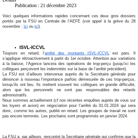
Publication : 21 décembre 2023
Voici quelques informations rapides concernant ces deux gros dossiers
portés par la FSU en Centrale de l’AEFE
(voir appel à la grève du 28
novembre :
ici
ou
ici
)
.
ISVL-ICCVL
Toujours en retard,
l’
arrêté des montants ISVL-ICCVL
est paru
.
Il
s’applique rétroactivement à partir du 1er octobre
. Attention aux variations
à la baisse, l’Agence lancera des opérations de trop-perçu (jusqu’ici les
collègues perçoivent les indemnités sur la base de l’arrêté précédent).
La FSU est d’ailleurs intervenue auprès de la Secrétaire générale pour
dénoncer à nouveau l’importance parfois démesurée de ces trop-perçus,
lorsqu’ils ont lieu. Ils mettent souvent les collègues en grande difficulté,
alors que les personnels ne sont pas responsables des retards
administratifs.
Nous sommes actuellement (cf nos récentes enquêtes auprès de vous sur
les loyers et avion) en négociation pour l’arrêté du 01.01.2024 qui sera
donc, comme les autres, publié en retard. Les groupes de travail ne sont
pas encore terminés. Les prochains sont programmés en janvier 2024.
La FSU a, par ailleurs, rencontré la Secrétaire générale qui confirme que la