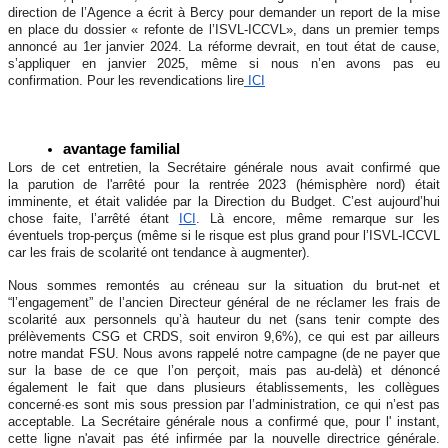
direction de l’Agence a écrit à Bercy pour demander un
report de la mise
en place du dossier « refonte de l’ISVL-ICCVL»,
dans un premier temps
annoncé au 1er janvier 2024. La réforme devrait, en tout état de cause,
s’appliquer en
janvier 2025
, même si nous n’en avons pas eu
confirmation. Pour les revendications lire
ICI
avantage familial
Lors de cet entretien, la Secrétaire générale nous avait confirmé
que
la
parution de l'arrêté pour la rentrée 2023
(hémisphère nord) était
imminente, et était validée par la Direction du Budget. C’est aujourd’hui
chose faite, l’arrêté étant
ICI
. Là encore, même remarque sur les
éventuels trop-perçus (même si le risque est plus grand pour l’ISVL-ICCVL
car les frais de scolarité ont tendance à augmenter).
Nous sommes remontés au créneau sur la
situation du brut-net et
“l’engagement” de l’ancien Directeur général de ne réclamer les frais de
scolarité aux personnels qu’à hauteur du net
(sans tenir compte des
prélèvements CSG et CRDS, soit environ 9,6%), ce qui est par ailleurs
notre mandat FSU. Nous avons rappelé notre campagne (de ne payer que
sur la base de ce que l’on perçoit, mais pas au-delà) et dénoncé
également le fait que dans plusieurs établissements, les collègues
concerné·es sont mis sous pression par l’administration, ce qui n’est pas
acceptable.
La Secrétaire générale nous a confirmé que, pour l' instant,
cette ligne n'avait pas été infirmée par la nouvelle directrice générale.