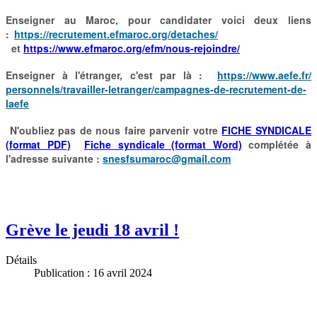
Enseigner au Maroc, pour candidater voici deux liens
:
https://recrutement.efmaroc.
org/detaches/
et
https://www.efmaroc.org/efm/
nous-rejoindre/
Enseigner à l'étranger, c'est par là :
https://www.aefe.fr/
personnels/travailler-
letranger/campagnes-de-
recrutement-de-
laefe
N'oubliez pas de nous faire parvenir votre
FICHE SYNDICALE
(format PDF)
Fiche syndicale (format Word)
complétée à
l'adresse suivante :
snesfsumaroc@gmail.com
Grève le jeudi 18 avril !
Détails
Publication : 16 avril 2024