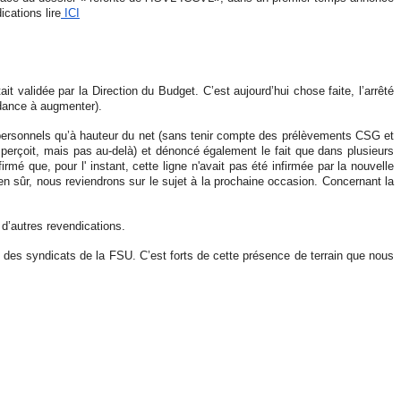
cations lire
ICI
it validée par la Direction du Budget. C’est aujourd’hui chose faite, l’arrêté
ndance à augmenter).
 personnels qu’à hauteur du net
(sans tenir compte des prélèvements CSG et
erçoit, mais pas au-delà) et dénoncé également le fait que dans plusieurs
rmé que, pour l' instant, cette ligne n'avait pas été infirmée par la nouvelle
n sûr, nous reviendrons sur le sujet à la prochaine occasion.
Concernant la
 d’autres revendications.
ds des syndicats de la FSU. C’est forts de cette présence de terrain que nous