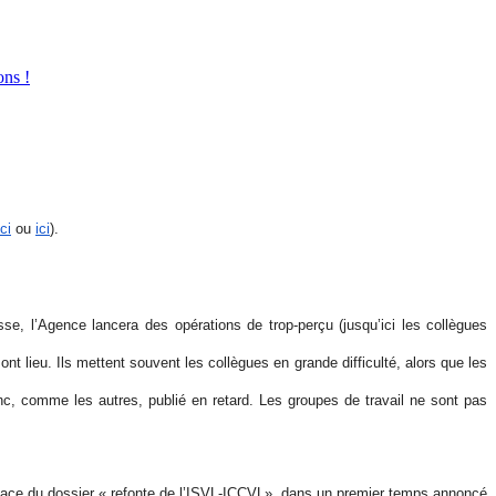
ons !
ici
ou
ici
)
.
isse, l’Agence lancera des opérations de trop-perçu (jusqu’ici les collègues
t lieu. Ils mettent souvent les collègues en grande difficulté, alors que les
c, comme les autres, publié en retard. Les groupes de travail ne sont pas
place du dossier « refonte de l’ISVL-ICCVL»,
dans un premier temps annoncé