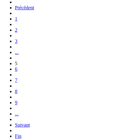
Précédent
1
2
3
...
5
6
7
8
9
...
Suivant
Fin