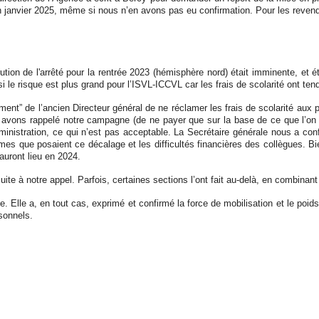
en
janvier 2025
, même si nous n’en avons pas eu confirmation. Pour les revendi
ution de l'arrêté pour la rentrée 2023
(hémisphère nord) était imminente, et éta
le risque est plus grand pour l’ISVL-ICCVL car les frais de scolarité ont te
ement” de l’ancien Directeur général de ne réclamer les frais de scolarité aux
 avons rappelé notre campagne (de ne payer que sur la base de ce que l’on p
ministration, ce qui n’est pas acceptable.
La Secrétaire générale nous a confi
s que posaient ce décalage et les difficultés financières des collègues. Bie
 auront lieu en 2024.
 à notre appel. Parfois, certaines sections l’ont fait au-delà, en combinant
e. Elle a, en tout cas, exprimé et confirmé la force de mobilisation et le poi
rsonnels.