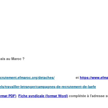
çais au Maroc ?
recrutement.efmaroc.
org/detaches/
et
https://www.efma
s/travailler-
letranger/campagnes-de-
recrutement-de-laefe
rmat PDF)
Fiche syndicale (format Word)
complétée à l'adresse s