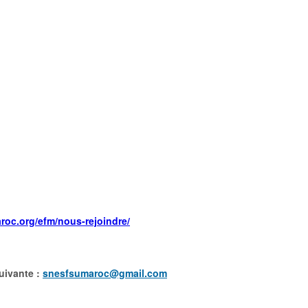
roc.org/efm/
nous-rejoindre/
uivante :
snesfsumaroc@gmail.com