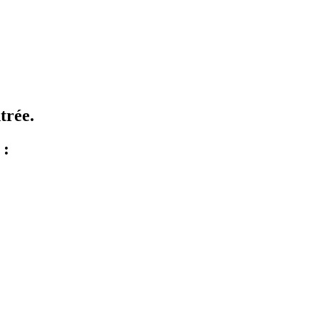
trée.
 :