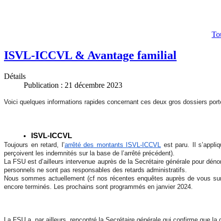
Tou
ISVL-ICCVL & Avantage familial
Détails
Publication : 21 décembre 2023
Voici quelques informations rapides concernant ces deux gros dossiers por
ISVL-ICCVL
Toujours en retard,
l’
arrêté des montants ISVL-ICCVL
est paru
.
Il s’appli
perçoivent les indemnités sur la base de l’arrêté précédent).
La FSU est d’ailleurs intervenue auprès de la Secrétaire générale pour dénon
personnels ne sont pas responsables des retards administratifs.
Nous sommes actuellement (cf nos récentes enquêtes auprès de vous sur le
encore terminés. Les prochains sont programmés en janvier 2024.
La FSU a, par ailleurs, rencontré la Secrétaire générale qui confirme que l