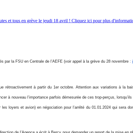
tes et tous en grève le jeudi 18 avril ! Cliquez ici pour plus d'informati
tés par la FSU en Centrale de l’AEFE
(voir appel à la grève du 28 novembre :
que rétroactivement à partir du 1er octobre
. Attention aux variations à la ba
cer à nouveau l’importance parfois démesurée de ces trop-perçus, lorsqu’ils on
s loyers et avion) en négociation pour l’arrêté du 01.01.2024 qui sera don
a direction de l’Agence a écrit à Bercy pour demander un
report de la mise en 