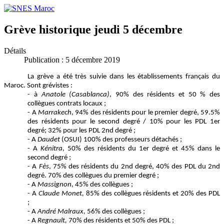
Grève historique jeudi 5 décembre
Détails
Publication : 5 décembre 2019
La grève a été très suivie dans les établissements français du
Maroc. Sont grévistes :
- à
Anatole (Casablanca)
, 90% des résidents et 50 % des
collègues contrats locaux ;
- A
Marrakech
, 94% des résidents pour le premier degré, 59.5%
des résidents pour le second degré / 10% pour les PDL 1er
degré; 32% pour les PDL 2nd degré ;
- A
Daudet
(OSUI) 100% des professeurs détachés ;
- A
Kénitra
, 50% des résidents du 1er degré et 45% dans le
second degré ;
- A
Fès
, 75% des résidents du 2nd degré, 40% des PDL du 2nd
degré. 70% des collègues du premier degré ;
- A
Massignon
, 45% des collègues ;
- A
Claude Monet,
85% des collègues résidents et 20% des PDL
;
- A
André Malraux,
56% des collègues ;
- A
Regnault,
70% des résidents et 50% des PDL ;