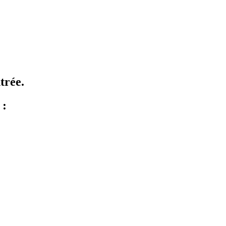
trée.
 :