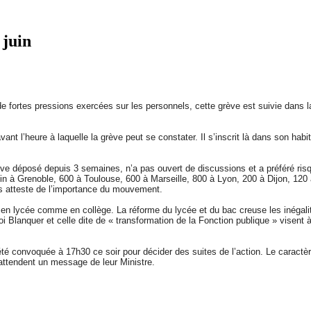
juin
 de fortes pressions exercées sur les personnels, cette grève est suivie dans
ant l’heure à laquelle la grève peut se constater. Il s’inscrit là dans son hab
ève déposé depuis 3 semaines, n’a pas ouvert de discussions et a préféré ri
n à Grenoble, 600 à Toulouse, 600 à Marseille, 800 à Lyon, 200 à Dijon, 120 
es atteste de l’importance du mouvement.
 en lycée comme en collège. La réforme du lycée et du bac creuse les inégali
i Blanquer et celle dite de « transformation de la Fonction publique » visent
té convoquée à 17h30 ce soir pour décider des suites de l’action. Le caractè
 attendent un message de leur Ministre.