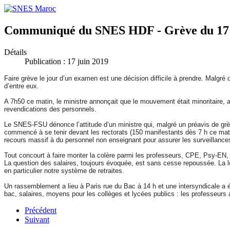
Communiqué du SNES HDF - Grève du 17 
Détails
Publication : 17 juin 2019
Faire grève le jour d’un examen est une décision difficile à prendre. Malgré
d’entre eux.
A 7h50 ce matin, le ministre annonçait que le mouvement était minoritaire, av
revendications des personnels.
Le SNES-FSU dénonce l’attitude d’un ministre qui, malgré un préavis de gr
commencé à se tenir devant les rectorats (150 manifestants dès 7 h ce mati
recours massif à du personnel non enseignant pour assurer les surveillanc
Tout concourt à faire monter la colère parmi les professeurs, CPE, Psy-EN,
La question des salaires, toujours évoquée, est sans cesse repoussée. La lo
en particulier notre système de retraites.
Un rassemblement a lieu à Paris rue du Bac à 14 h et une intersyndicale a é
bac, salaires, moyens pour les collèges et lycées publics : les professeurs
Précédent
Suivant